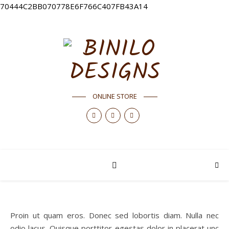
70444C2BB070778E6F766C407FB43A14
ONLINE STORE
Proin ut quam eros. Donec sed lobortis diam. Nulla nec
odio lacus. Quisque porttitor egestas dolor in placerat unc