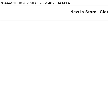
70444C2BB070778E6F766C407FB43A14
New in Store
Clo