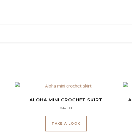
ALOHA MINI CROCHET SKIRT
A
€
42.00
 producto tiene múltiples variantes. Las opciones se pueden eleg
TAKE A LOOK