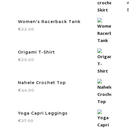
w
B
Women's Racerback Tank
€
22.00
Origami T-Shirt
€
20.00
Nahele Crochet Top
€
44.00
Yoga Capri Leggings
€
37.00