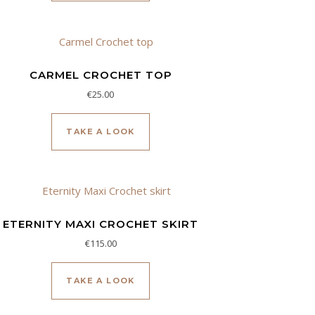
CARMEL CROCHET TOP
€
25.00
ene múltiples variantes. Las opciones se pueden elegir en la pág
TAKE A LOOK
ETERNITY MAXI CROCHET SKIRT
€
115.00
ene múltiples variantes. Las opciones se pueden elegir en la pág
TAKE A LOOK