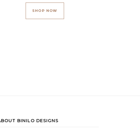
 página de producto
tiples variantes. Las opciones se pueden elegir en la página de 
SHOP NOW
ABOUT BINILO DESIGNS