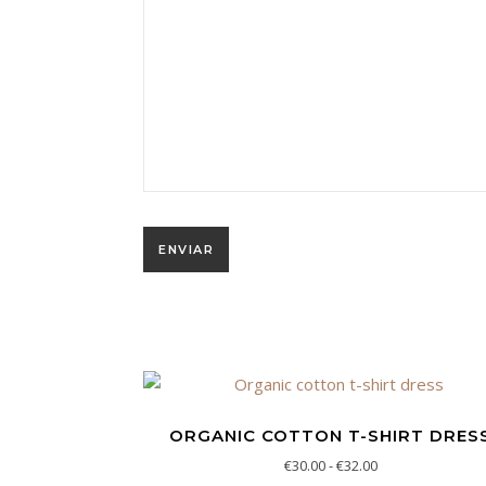
ORGANIC COTTON T-SHIRT DRES
Rango de precios
€
30.00
-
€
32.00