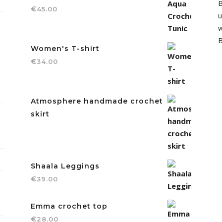
B
€
45.00
u
w
B
Women's T-shirt
€
34.00
Atmosphere handmade crochet
skirt
Shaala Leggings
€
39.00
Emma crochet top
€
28.00