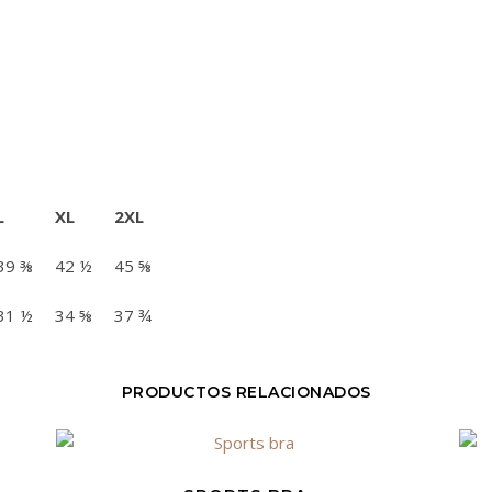
L
XL
2XL
39 ⅜
42 ½
45 ⅝
31 ½
34 ⅝
37 ¾
PRODUCTOS RELACIONADOS