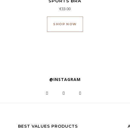
SPORTS BRA
€
33.00
to tiene múltiples variantes. Las opciones se pueden elegir en la
Este producto tiene múl
SHOP NOW
@INSTAGRAM
BEST VALUES PRODUCTS