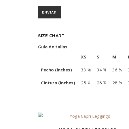
SIZE CHART
Guía de tallas
XS
S
M
Pecho (inches)
33 ⅛
34 ⅝
36 ¼
Cintura (inches)
25 ¼
26 ¾
28 ⅜