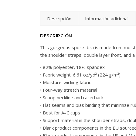
Descripción
Información adicional
DESCRIPCIÓN
This gorgeous sports bra is made from moistu
the shoulder straps, double layer front, and a
• 82% polyester, 18% spandex
• Fabric weight: 6.61 oz/yd² (224 g/m²)
• Moisture-wicking fabric
• Four-way stretch material
• Scoop neckline and racerback
• Flat seams and bias binding that minimize ru
• Best for A–C cups
• Support material in the shoulder straps, dou
• Blank product components in the EU sourced
• Blank product components in the US and Me