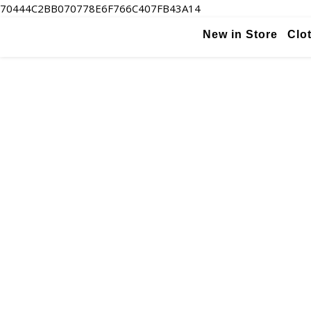
70444C2BB070778E6F766C407FB43A14
New in Store
Clo