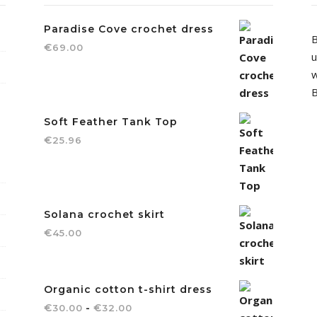
Paradise Cove crochet dress
B
€
69.00
u
w
B
Soft Feather Tank Top
€
25.96
Solana crochet skirt
€
45.00
Organic cotton t-shirt dress
Rango de precios: desde €30.0
€
-
€
30.00
32.00