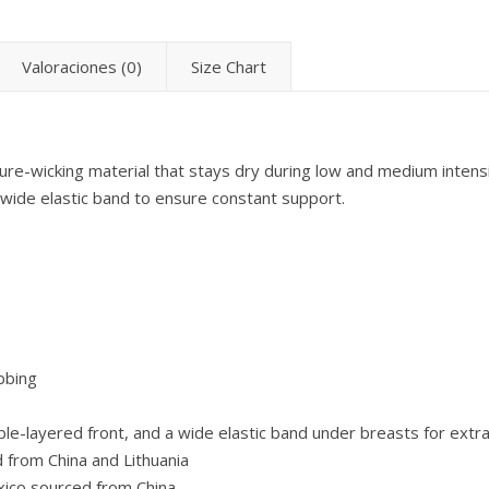
Valoraciones (0)
Size Chart
re-wicking material that stays dry during low and medium intensi
 wide elastic band to ensure constant support.
bbing
ble-layered front, and a wide elastic band under breasts for extr
 from China and Lithuania
xico sourced from China