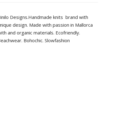
inilo Designs.Handmade knits brand with
nique design. Made with passion in Mallorca
ith and organic materials. Ecofriendly.
eachwear. Bohochic. Slowfashion
0 hasta €32.00