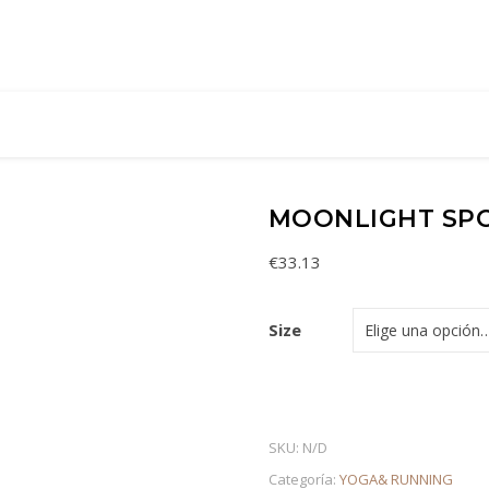
MOONLIGHT SP
€
33.13
Size
SKU:
N/D
Categoría:
YOGA& RUNNING