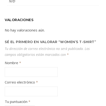
N/D
VALORACIONES
No hay valoraciones aún.
SÉ EL PRIMERO EN VALORAR “WOMEN’S T-SHIRT”
Tu dirección de correo electrónico no será publicada.
Los
campos obligatorios están marcados con
*
Nombre
*
Correo electrónico
*
Tu puntuación
*