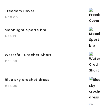
Freedom Cover
€
60.00
Moonlight Sports bra
€
33.13
Waterfall Crochet Short
€
35.00
Blue sky crochet dress
€
65.00