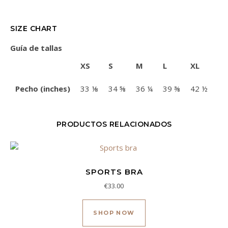
SIZE CHART
Guía de tallas
XS
S
M
L
XL
Pecho (inches)
33 ⅛
34 ⅝
36 ¼
39 ⅜
42 ½
PRODUCTOS RELACIONADOS
SPORTS BRA
€
33.00
Este producto tiene múl
SHOP NOW